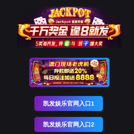
凯发娱乐官网入口1
凯发娱乐官网入口2